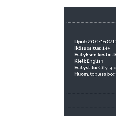
Liput:
20€/16€/1
Ikäsuositus:
14+
Esityksen kesto:
4
Kieli:
English
Esitystila:
City spa
Huom.
topless body