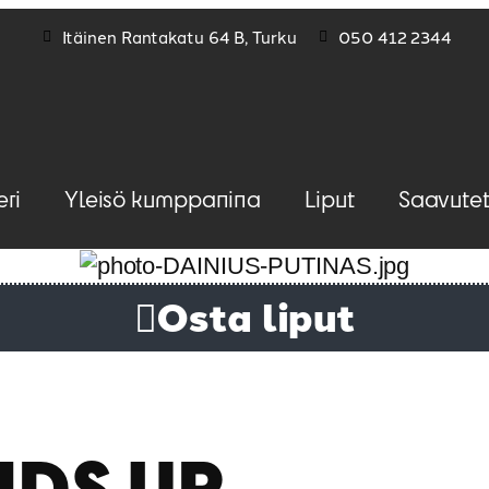
Itäinen Rantakatu 64 B, Turku
050 412 2344
eri
Yleisö kumppanina
Liput
Saavutet
Osta liput
DS UP