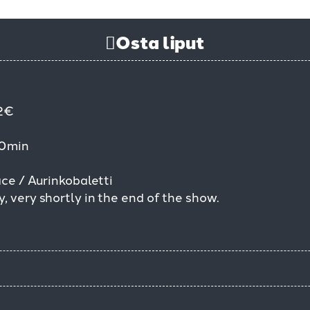
Osta liput
2€
0min
ce / Aurinkobaletti
, very shortly in the end of the show.