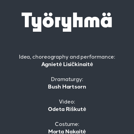
Työryhmä
Idea, choreography and performance:
Agnietė Lisičkinaitė
Dramaturgy:
Bush Hartsorn
Video:
Odeta Riškutė
Costume:
Morta Nakaitė