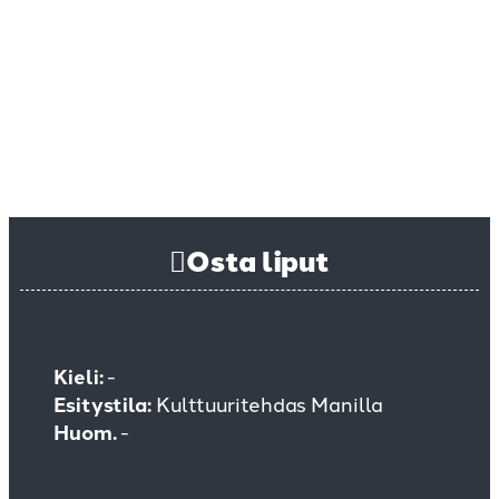
Osta liput
Kieli:
-
Esitystila:
Kulttuuritehdas Manilla
Huom.
-