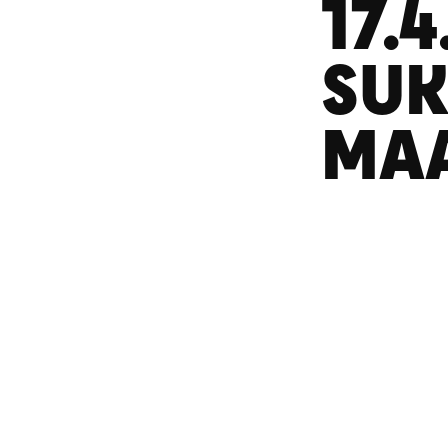
17.4
SUK
MAA