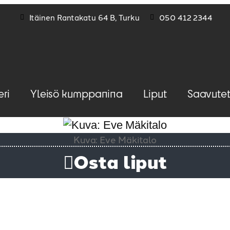
Itäinen Rantakatu 64 B, Turku
050 412 2344
eri
Yleisö kumppanina
Liput
Saavutet
Kuva: Eve Mäkitalo
Osta liput