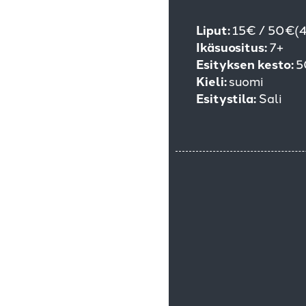
Liput:
15€ / 50€(4
Ikäsuositus:
7+
Esityksen kesto:
5
Kieli:
suomi
Esitystila:
Sali