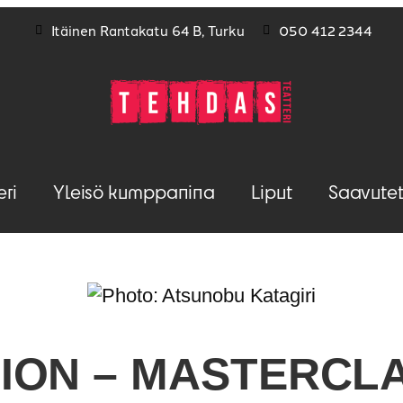
Itäinen Rantakatu 64 B, Turku
050 412 2344
eri
Yleisö kumppanina
Liput
Saavutet
ON – MASTERCLA