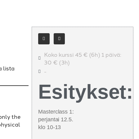
Koko kurssi 45 € (6h) 1 päivä:
30 € (3h)
 lista
-
Esitykset:
h
Masterclass 1:
only the
perjantai 12.5.
physical
klo 10-13