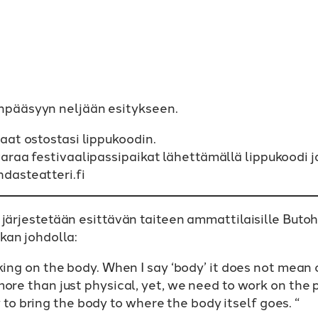
änpääsyyn neljään esitykseen.
Saat ostostasi lippukoodin.
araa festivaalipassipaikat lähettämällä lippukoodi ja
dasteatteri.fi
 järjestetään esittävän taiteen ammattilaisille Buto
kan johdolla:
king on the body. When I say ‘body’ it does not mean 
ore than just physical, yet, we need to work on the 
 to bring the body to where the body itself goes. “