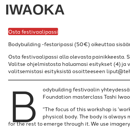
IWAOKA
Osta festivaalipassi
Bodybuilding -festaripassi (50€) oikeuttaa sisä
Osta festivaalipassi alla olevasta painikkeesta. 
Valitse ohjelmistosta haluamasi esitykset (4) ja v
valitsemistasi esityksistä osoitteeseen liput@teh
B
odybuilding festivaalin yhteydessä
Foundation masterclass Tashi Iwao
“The focus of this workshop is ‘wor
physical body. The body is always m
for the rest to emerge through it. We use imagery