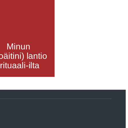
Minun
oäitini) lantio
-rituaali-ilta