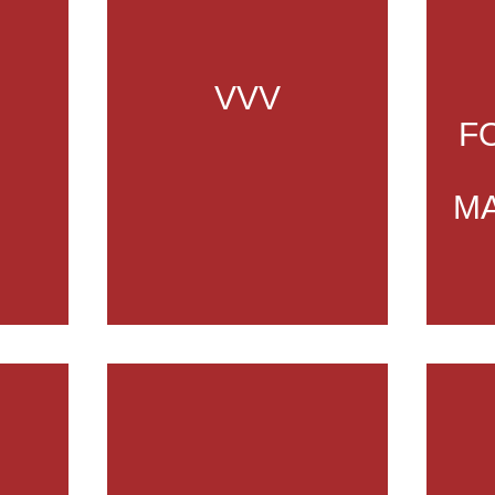
VVV
I
F
M