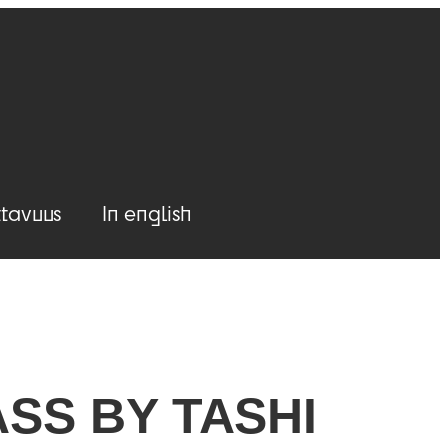
tavuus
In english
SS BY TASHI