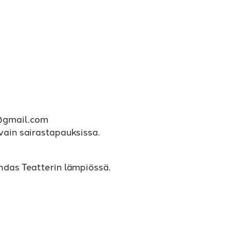
i@gmail.com
vain sairastapauksissa.
hdas Teatterin lämpiössä.