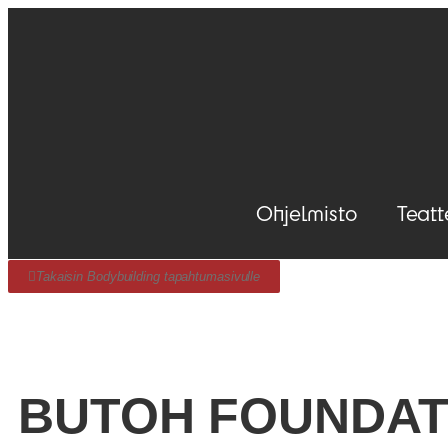
Ohjelmisto
Teatt
Takaisin Bodybuilding tapahtumasivulle
BUTOH FOUNDATI