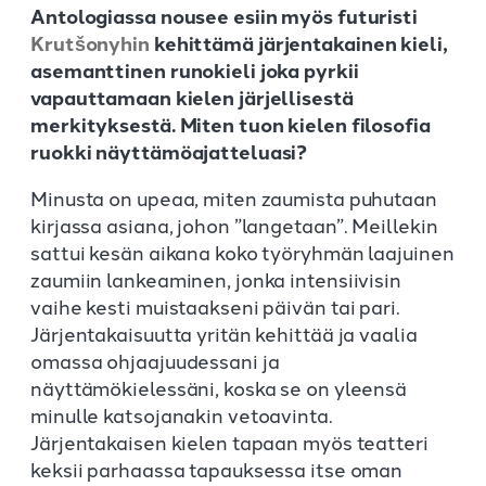
Antologiassa nousee esiin myös futuristi
Krutšonyhin
kehittämä järjentakainen kieli,
asemanttinen runokieli joka pyrkii
vapauttamaan kielen järjellisestä
merkityksestä. Miten tuon kielen filosofia
ruokki näyttämöajatteluasi?
Minusta on upeaa, miten zaumista puhutaan
kirjassa asiana, johon ”langetaan”. Meillekin
sattui kesän aikana koko työryhmän laajuinen
zaumiin lankeaminen, jonka intensiivisin
vaihe kesti muistaakseni päivän tai pari.
Järjentakaisuutta yritän kehittää ja vaalia
omassa ohjaajuudessani ja
näyttämökielessäni, koska se on yleensä
minulle katsojanakin vetoavinta.
Järjentakaisen kielen tapaan myös teatteri
keksii parhaassa tapauksessa itse oman