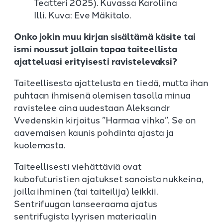
Teatteri 2025). Kuvassa Karoliina
Illi. Kuva: Eve Mäkitalo.
Onko jokin muu kirjan sisältämä käsite tai
ismi noussut jollain tapaa taiteellista
ajatteluasi erityisesti ravistelevaksi?
Taiteellisesta ajattelusta en tiedä, mutta ihan
puhtaan ihmisenä olemisen tasolla minua
ravistelee aina uudestaan Aleksandr
Vvedenskin kirjoitus ”Harmaa vihko”. Se on
aavemaisen kaunis pohdinta ajasta ja
kuolemasta.
Taiteellisesti viehättäviä ovat
kubofuturistien ajatukset sanoista nukkeina,
joilla ihminen (tai taiteilija) leikkii.
Sentrifuugan lanseeraama ajatus
sentrifugista lyyrisen materiaalin