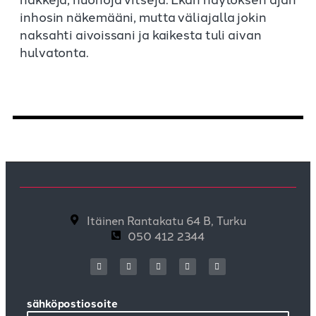
inhosin näkemääni, mutta väliajalla jokin
naksahti aivoissani ja kaikesta tuli aivan
hulvatonta.
Itäinen Rantakatu 64 B, Turku
050 412 2344
sähköpostiosoite