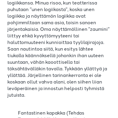
logiikkansa. Minua risoo, kun teatterissa
puhutaan ”unen logiikasta”, koska unen
logiikka ja näyttämön logiikka ovat
pohjimmiltaan sama asia, toisin sanoen
järjentakaisia. Oma näyttämöllinen ”zaumini”
liittyy ehkä kyvyttömyyteeni tai
haluttomuuteeni kunnioittaa tyylilajirajoja.
Saan nautintoa siitä, kun esitys lähtee
tiukalla käännöksellä johonkin ihan uuteen
suuntaan, vähän kaoottisella tai
töksähtävälläkin tavalla. Tykkään yllättyä ja
yllättää. Järjellinen tarinankerronta ei ole
koskaan ollut vahva alani, olen siihen liian
leväperäinen ja innostun helposti tyhmistä
jutuista.
Fantastinen kapakka (Tehdas