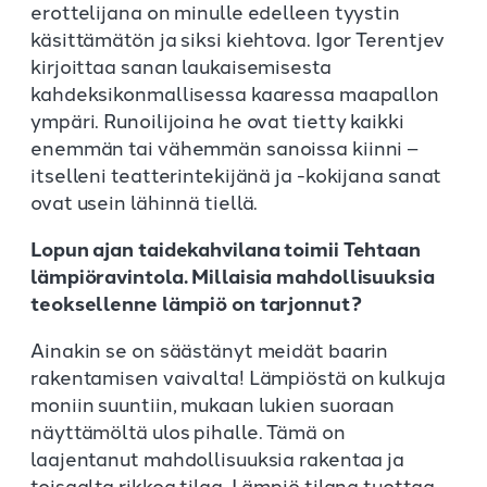
erottelijana on minulle edelleen tyystin
käsittämätön ja siksi kiehtova. Igor Terentjev
kirjoittaa sanan laukaisemisesta
kahdeksikonmallisessa kaaressa maapallon
ympäri. Runoilijoina he ovat tietty kaikki
enemmän tai vähemmän sanoissa kiinni –
itselleni teatterintekijänä ja -kokijana sanat
ovat usein lähinnä tiellä.
Lopun ajan taidekahvilana toimii Tehtaan
lämpiöravintola. Millaisia mahdollisuuksia
teoksellenne lämpiö on tarjonnut?
Ainakin se on säästänyt meidät baarin
rakentamisen vaivalta! Lämpiöstä on kulkuja
moniin suuntiin, mukaan lukien suoraan
näyttämöltä ulos pihalle. Tämä on
laajentanut mahdollisuuksia rakentaa ja
toisaalta rikkoa tilaa. Lämpiö tilana tuottaa