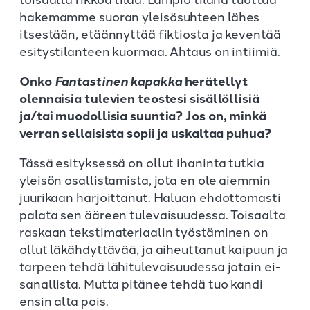
hakemamme suoran yleisösuhteen lähes
itsestään, etäännyttää fiktiosta ja keventää
esitystilanteen kuormaa. Ahtaus on intiimiä.
Onko
Fantastinen kapakka
herätellyt
olennaisia tulevien teostesi sisällöllisiä
ja/tai muodollisia suuntia? Jos on, minkä
verran sellaisista sopii ja uskaltaa puhua?
Tässä esityksessä on ollut ihaninta tutkia
yleisön osallistamista, jota en ole aiemmin
juurikaan harjoittanut. Haluan ehdottomasti
palata sen ääreen tulevaisuudessa. Toisaalta
raskaan tekstimateriaalin työstäminen on
ollut läkähdyttävää, ja aiheuttanut kaipuun ja
tarpeen tehdä lähitulevaisuudessa jotain ei-
sanallista. Mutta pitänee tehdä tuo kandi
ensin alta pois.