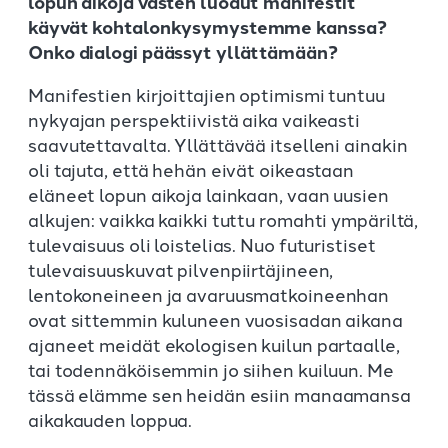
lopun aikoja vasten luodut manifestit
käyvät kohtalonkysymystemme kanssa?
Onko dialogi päässyt yllättämään?
Manifestien kirjoittajien optimismi tuntuu
nykyajan perspektiivistä aika vaikeasti
saavutettavalta. Yllättävää itselleni ainakin
oli tajuta, että hehän eivät oikeastaan
eläneet lopun aikoja lainkaan, vaan uusien
alkujen: vaikka kaikki tuttu romahti ympäriltä,
tulevaisuus oli loistelias. Nuo futuristiset
tulevaisuuskuvat pilvenpiirtäjineen,
lentokoneineen ja avaruusmatkoineenhan
ovat sittemmin kuluneen vuosisadan aikana
ajaneet meidät ekologisen kuilun partaalle,
tai todennäköisemmin jo siihen kuiluun. Me
tässä elämme sen heidän esiin manaamansa
aikakauden loppua.