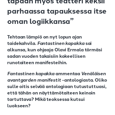
tapaan myös teatteri keksii
parhaassa tapauksessa itse
oman logiikkansa”
Tehtaan lämpiö on nyt lopun ajan
taidekahvila.
Fantastinen kapakka
sai
alkunsa, kun ohjaaja Olavi Ermala törmäsi
sadan vuoden takaisiin kokeellisen
runotaiteen manifesteihin.
Fantastinen kapakka
ammentaa
Venäläisen
avantgarden manifestit
-antologiasta. Oliko
sulle oitis selvää antologiaan tutustuttuasi,
että tähän on näyttämötaiteen keinoin
tartuttava? Mikä teoksessa kutsui
luokseen?