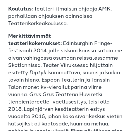
Koulutus:
Teatteri-ilmaisun ohjaaja AMK,
parhaillaan ohjauksen opinnoissa
Teatterikorkeakoulussa.
Merkittävimmät
teatterikokemukset:
Edinburghin Fringe-
festivaali 2014, jolle siskoni kanssa satuimme
aivan vahingossa osumaan reissatessamme
Skotlannissa. Teater Viiruksessa hiljattain
esitetty
Diptyk
: kammottava, kaunis ja kaikin
tavoin hieno. Espoon Teatterin ja Tanssin
Talon monet kv-vierailut parina viime
vuonna.
Grus Grus Teatterin
Huviretki
tienpientareelle -vaellusesitys, taisi olla
2018. Lapinjärven kesäteatterin esitys
vuodelta 2016, johon koko sivarikeskus vietiin
katsojiksi: oli kaatosade, kuumaa mehua,
nakkeja, huonoja vitsejä. Ekan näytöksen ajan