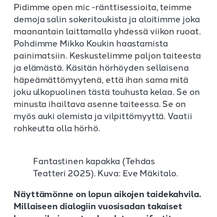
Pidimme open mic -ränttisessioita, teimme
demoja salin sokeritoukista ja aloitimme joka
maanantain laittamalla yhdessä viikon ruoat.
Pohdimme Mikko Koukin haastamista
painimatsiin. Keskustelimme paljon taiteesta
ja elämästä. Käsitän hörhöyden sellaisena
häpeämättömyytenä, että ihan sama mitä
joku ulkopuolinen tästä touhusta kelaa. Se on
minusta ihailtava asenne taiteessa. Se on
myös auki olemista ja vilpittömyyttä. Vaatii
rohkeutta olla hörhö.
Fantastinen kapakka (Tehdas
Teatteri 2025). Kuva: Eve Mäkitalo.
Näyttämönne on lopun aikojen taidekahvila.
Millaiseen dialogiin vuosisadan takaiset