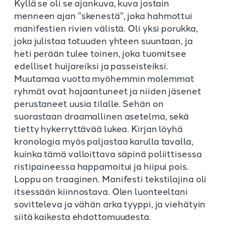
Kyllä se oli se ajankuva, kuva jostain
menneen ajan ”skenestä”, joka hahmottui
manifestien rivien välistä. Oli yksi porukka,
joka julistaa totuuden yhteen suuntaan, ja
heti perään tulee toinen, joka tuomitsee
edelliset huijareiksi ja passeisteiksi.
Muutamaa vuotta myöhemmin molemmat
ryhmät ovat hajaantuneet ja niiden jäsenet
perustaneet uusia tilalle. Sehän on
suorastaan draamallinen asetelma, sekä
tietty hykerryttävää lukea. Kirjan löyhä
kronologia myös paljastaa karulla tavalla,
kuinka tämä valloittava säpinä poliittisessa
ristipaineessa happamoitui ja hiipui pois.
Loppu on traaginen. Manifesti tekstilajina oli
itsessään kiinnostava. Olen luonteeltani
sovitteleva ja vähän arka tyyppi, ja viehätyin
siitä kaikesta ehdottomuudesta.